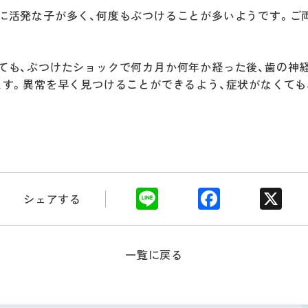
に活発な子が多く、何度もぶつけることが多いようです。ご
ても、ぶつけたショックで何カ月か何年か経った後、歯の神
ます。異常を早く見つけることができるよう、症状がなくて
Li
F
X
シェアする
n
a
e
c
一覧に戻る
e
b