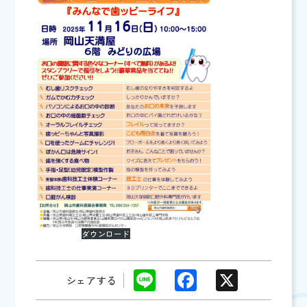
ダウンロード
Li
F
X
シェアする
n
a