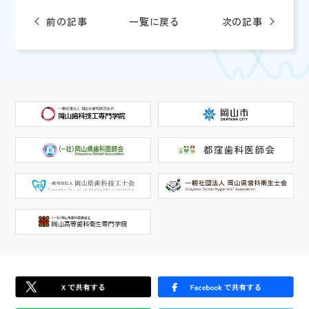
e
c
前の記事
一覧に戻る
次の記事
e
b
o
o
k