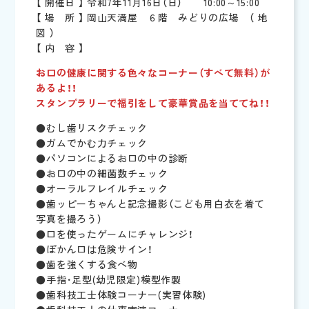
【 開催日 】 令和7年11月16日（日） 10:00～15:00
【 場 所 】 岡山天満屋 ６階 みどりの広場 （
地
図
）
【 内 容 】
お口の健康に関する色々なコーナー（すべて無料）が
あるよ！！
スタンプラリーで福引をして豪華賞品を当ててね！！
●むし歯リスクチェック
●ガムでかむ力チェック
●パソコンによるお口の中の診断
●お口の中の細菌数チェック
●オーラルフレイルチェック
●歯ッピーちゃんと記念撮影（こども用白衣を着て
写真を撮ろう）
●口を使ったゲームにチャレンジ！
●ぽかん口は危険サイン！
●歯を強くする食べ物
●手指･足型(幼児限定)模型作製
●歯科技工士体験コーナー(実習体験)