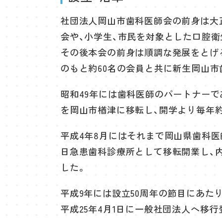
社団法人岡山市歯科医師会の前身は大正
会や、小学生、市民を対象とした口腔
その後本会の前身は順調な発展をとげる
のもと約60名の会員と共に新生岡山
昭和49年には歯科医師のパートナーで
を岡山市楢津に移転し、開学より毎年約
平成4年8月にはそれまで岡山県歯科
日急患歯科診療所として移転開業し、
した。
平成9年には設立50周年の節目にあた
平成25年4月1日に一般社団法人へ移