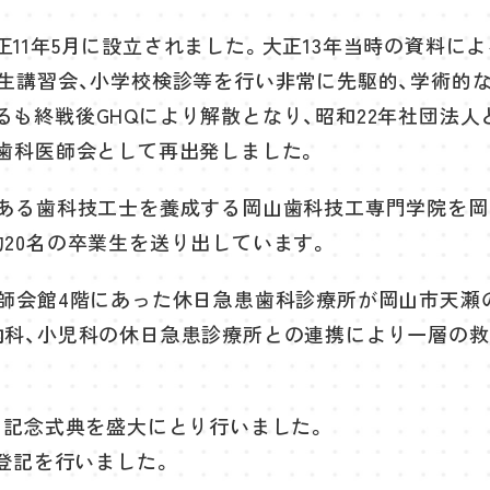
11年5月に設立されました。大正13年当時の資料に
衛生講習会、小学校検診等を行い非常に先駆的、学術的
も終戦後GHQにより解散となり、昭和22年社団法人
市歯科医師会として再出発しました。
ある歯科技工士を養成する岡山歯科技工専門学院を岡
20名の卒業生を送り出しています。
医師会館4階にあった休日急患歯科診療所が岡山市天瀬
内科、小児科の休日急患診療所との連携により一層の
り記念式典を盛大にとり行いました。
行登記を行いました。