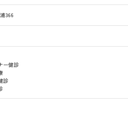
366
8
ナー健診
療
健診
診