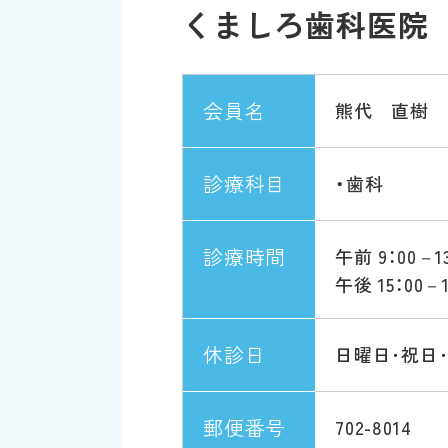
くましろ歯科医院
会員名
熊代 直樹
診療科目
・歯科
診療時間
午前 9：00－13
午後 15：00－1
休診日
日曜日･祝日
郵便番号
702-8014