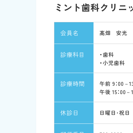
ミント歯科クリニ
会員名
髙畑 安光
診療科目
・歯科
・小児歯科
診療時間
午前 9：00－13
午後 15：00－1
休診日
日曜日･祝日