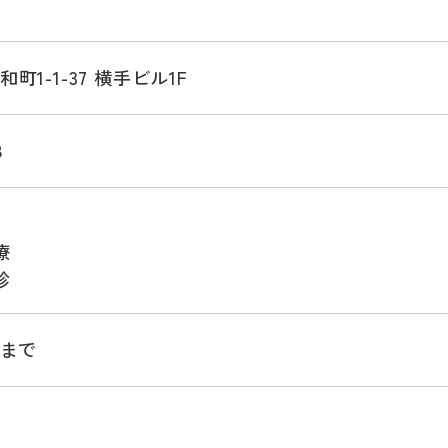
町1-1-37 横手ビル1F
8
療
診
時まで