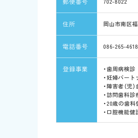
郵便番号
702-8022
住所
岡山市南区福成
電話番号
086-265-461
登録事業
・歯周病検診
・妊婦パート
・障害者（児
・訪問歯科診
・20歳の歯科
・口腔機能健