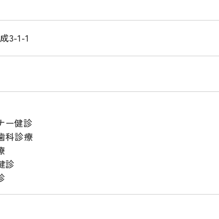
3-1-1
8
ナー健診
）歯科診療
療
健診
診