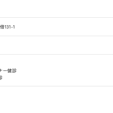
131-1
ナー健診
診