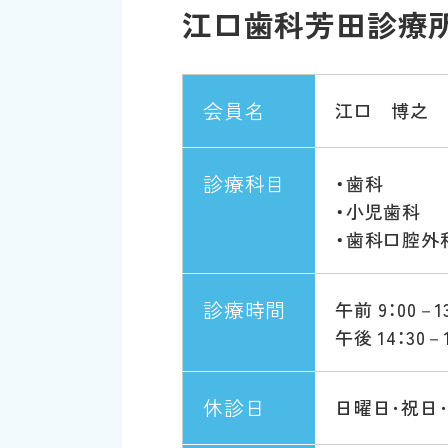
江口歯科芳田診療
会員名
江口 博之
診療科目
・歯科
・小児歯科
・歯科口腔外
診療時間
午前 9：00－13
午後 14：30－1
休診日
日曜日･祝日