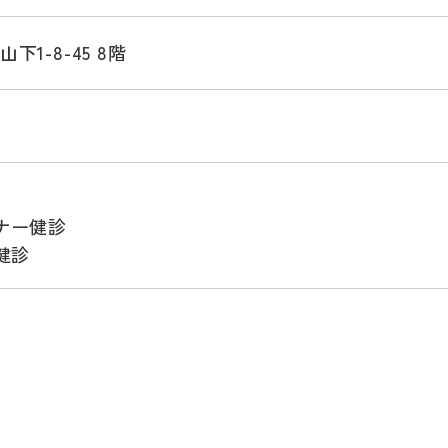
1-8-45 8階
2
ナー健診
健診