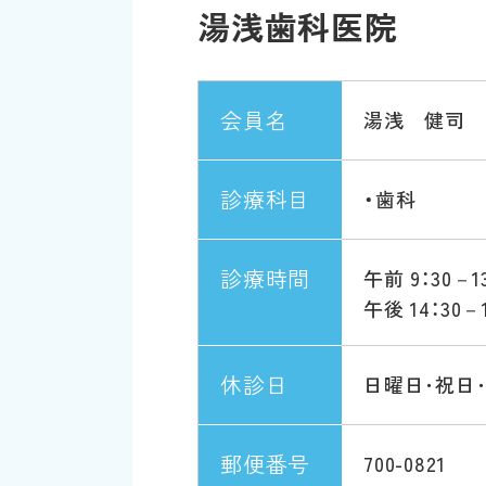
湯浅歯科医院
会員名
湯浅 健司
診療科目
・歯科
診療時間
午前 9：30－13
午後 14：30－1
休診日
日曜日･祝日
郵便番号
700-0821