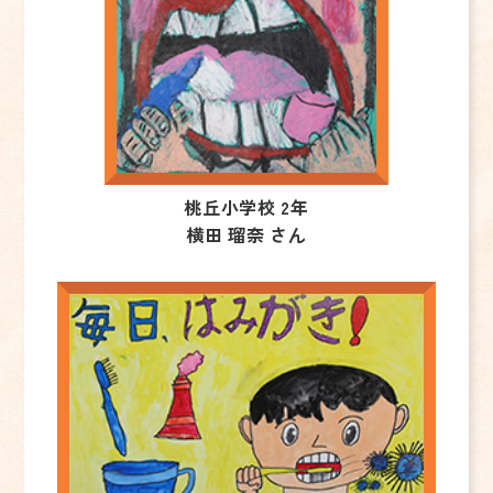
桃丘小学校 2年
横田 瑠奈 さん