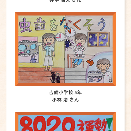
吉備小学校 5年
小林 渚 さん