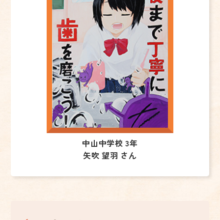
中山中学校 3年
矢吹 望羽 さん