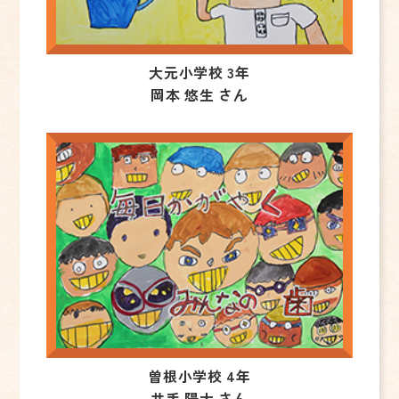
大元小学校 3年
岡本 悠生 さん
曽根小学校 4年
井手 陽大 さん